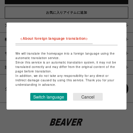
お気に入りアイテムに追加
アイテム説明 / 素材
<About foreign language translation>
概要
サイズ
We will translate the homepage into a foreign language using the
automatic translation service.
Since this service is an automatic translation system, it may not be
translated correctly and may differ from the original content of the
注意事項
page before translation.
In addition, we do not take any responsibility for any direct or
indirect damage caused by using this service. Thank you for your
understanding in advance.
シェアする
Switch language
Cancel