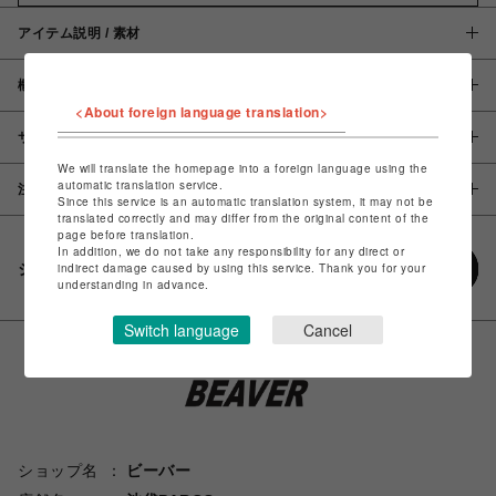
アイテム説明 / 素材
概要
<About foreign language translation>
サイズ
We will translate the homepage into a foreign language using the
automatic translation service.
注意事項
Since this service is an automatic translation system, it may not be
translated correctly and may differ from the original content of the
page before translation.
In addition, we do not take any responsibility for any direct or
シェアする
indirect damage caused by using this service. Thank you for your
understanding in advance.
Switch language
Cancel
ショップ名
ビーバー