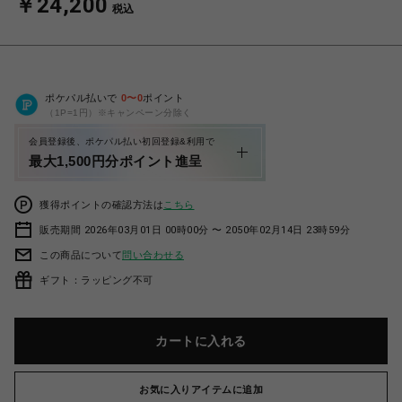
￥24,200
税込
ポケパル払いで
0
〜
0
ポイント
（1P=1円）※キャンペーン分除く
会員登録後、ポケパル払い初回登録&利用で
最大1,500円分ポイント進呈
獲得ポイントの確認方法は
こちら
販売期間 2026年03月01日 00時00分 〜 2050年02月14日 23時59分
この商品について
問い合わせる
ギフト：ラッピング不可
カートに入れる
お気に入りアイテムに追加