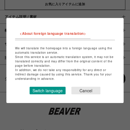
お気に入りアイテムに追加
アイテム説明 / 素材
概要
<About foreign language translation>
サイズ
We will translate the homepage into a foreign language using the
automatic translation service.
Since this service is an automatic translation system, it may not be
注意事項
translated correctly and may differ from the original content of the
page before translation.
In addition, we do not take any responsibility for any direct or
indirect damage caused by using this service. Thank you for your
シェアする
understanding in advance.
Switch language
Cancel