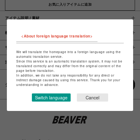
お気に入りアイテムに追加
アイテム説明 / 素材
概要
<About foreign language translation>
サイズ
We will translate the homepage into a foreign language using the
automatic translation service.
Since this service is an automatic translation system, it may not be
注意事項
translated correctly and may differ from the original content of the
page before translation.
In addition, we do not take any responsibility for any direct or
indirect damage caused by using this service. Thank you for your
シェアする
understanding in advance.
Switch language
Cancel