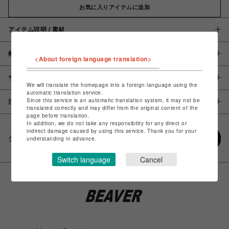
お気に入りアイテムに追加
アイテム説明 / 素材
概要
<About foreign language translation>
サイズ
We will translate the homepage into a foreign language using the
automatic translation service.
Since this service is an automatic translation system, it may not be
注意事項
translated correctly and may differ from the original content of the
page before translation.
In addition, we do not take any responsibility for any direct or
indirect damage caused by using this service. Thank you for your
シェアする
understanding in advance.
Switch language
Cancel