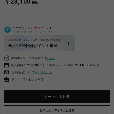
￥23,100
税込
ポケパル払いで
0
〜
0
ポイント
（1P=1円）※キャンペーン分除く
会員登録後、ポケパル払い初回登録&利用で
最大1,500円分ポイント進呈
獲得ポイントの確認方法は
こちら
販売期間 2026年03月01日 00時00分 〜 2050年02月14日 23時59分
この商品について
問い合わせる
ギフト：ラッピング不可
カートに入れる
お気に入りアイテムに追加