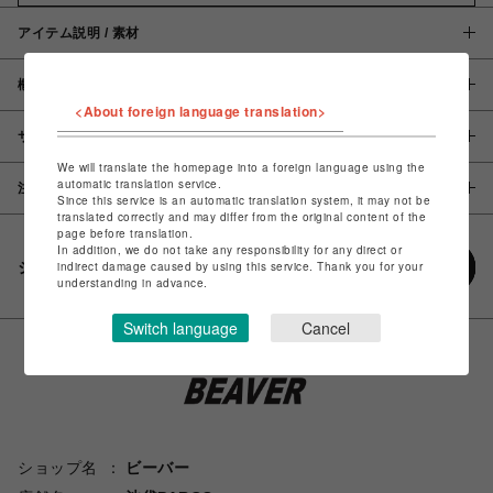
アイテム説明 / 素材
概要
<About foreign language translation>
サイズ
We will translate the homepage into a foreign language using the
automatic translation service.
注意事項
Since this service is an automatic translation system, it may not be
translated correctly and may differ from the original content of the
page before translation.
In addition, we do not take any responsibility for any direct or
シェアする
indirect damage caused by using this service. Thank you for your
understanding in advance.
Switch language
Cancel
ショップ名
ビーバー