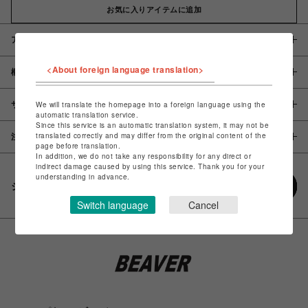
お気に入りアイテムに追加
アイテム説明 / 素材
<About foreign language translation>
概要
サイズ
We will translate the homepage into a foreign language using the
automatic translation service.
Since this service is an automatic translation system, it may not be
translated correctly and may differ from the original content of the
注意事項
page before translation.
In addition, we do not take any responsibility for any direct or
indirect damage caused by using this service. Thank you for your
understanding in advance.
シェアする
Switch language
Cancel