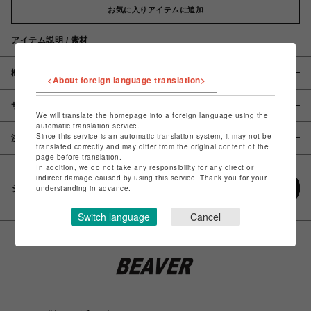
お気に入りアイテムに追加
アイテム説明 / 素材
概要
<About foreign language translation>
サイズ
We will translate the homepage into a foreign language using the
automatic translation service.
Since this service is an automatic translation system, it may not be
注意事項
translated correctly and may differ from the original content of the
page before translation.
In addition, we do not take any responsibility for any direct or
indirect damage caused by using this service. Thank you for your
シェアする
understanding in advance.
Switch language
Cancel