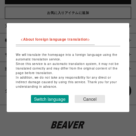
お気に入りアイテムに追加
アイテム説明 / 素材
<About foreign language translation>
概要
サイズ
We will translate the homepage into a foreign language using the
automatic translation service.
Since this service is an automatic translation system, it may not be
translated correctly and may differ from the original content of the
注意事項
page before translation.
In addition, we do not take any responsibility for any direct or
indirect damage caused by using this service. Thank you for your
understanding in advance.
シェアする
Switch language
Cancel