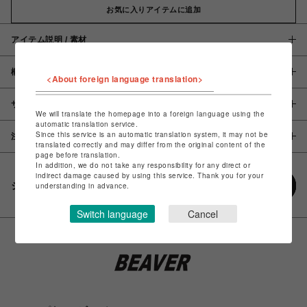
お気に入りアイテムに追加
アイテム説明 / 素材
概要
<About foreign language translation>
サイズ
We will translate the homepage into a foreign language using the
automatic translation service.
Since this service is an automatic translation system, it may not be
注意事項
translated correctly and may differ from the original content of the
page before translation.
In addition, we do not take any responsibility for any direct or
indirect damage caused by using this service. Thank you for your
シェアする
understanding in advance.
Switch language
Cancel