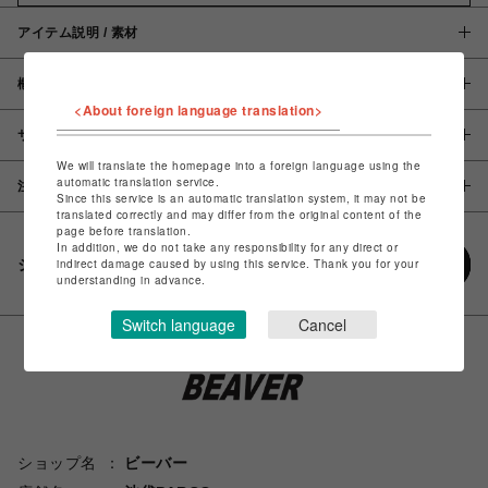
アイテム説明 / 素材
概要
<About foreign language translation>
サイズ
We will translate the homepage into a foreign language using the
automatic translation service.
注意事項
Since this service is an automatic translation system, it may not be
translated correctly and may differ from the original content of the
page before translation.
In addition, we do not take any responsibility for any direct or
シェアする
indirect damage caused by using this service. Thank you for your
understanding in advance.
Switch language
Cancel
ショップ名
ビーバー