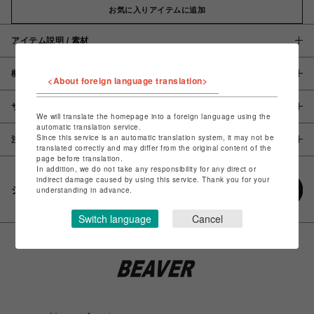
お気に入りアイテムに追加
アイテム説明 / 素材
概要
<About foreign language translation>
サイズ
We will translate the homepage into a foreign language using the
automatic translation service.
Since this service is an automatic translation system, it may not be
注意事項
translated correctly and may differ from the original content of the
page before translation.
In addition, we do not take any responsibility for any direct or
indirect damage caused by using this service. Thank you for your
シェアする
understanding in advance.
Switch language
Cancel