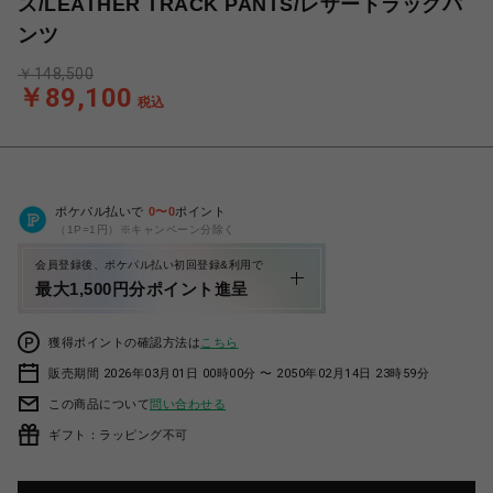
ス/LEATHER TRACK PANTS/レザートラックパ
ンツ
￥148,500
￥89,100
税込
ポケパル払いで
0
〜
0
ポイント
（1P=1円）※キャンペーン分除く
会員登録後、ポケパル払い初回登録&利用で
最大1,500円分ポイント進呈
獲得ポイントの確認方法は
こちら
販売期間 2026年03月01日 00時00分 〜 2050年02月14日 23時59分
この商品について
問い合わせる
ギフト：ラッピング不可