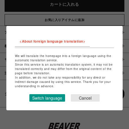
カートに入れる
お気に入りアイテムに追加
アイテム説明 / 素材
<About foreign language translation>
概要
We will translate the homepage into a foreign language using the
サイズ
automatic translation service.
Since this service is an automatic translation system, it may not be
translated correctly and may differ from the original content of the
page before translation.
注意事項
In addition, we do not take any responsibility for any direct or
indirect damage caused by using this service. Thank you for your
understanding in advance.
シェアする
Switch language
Cancel