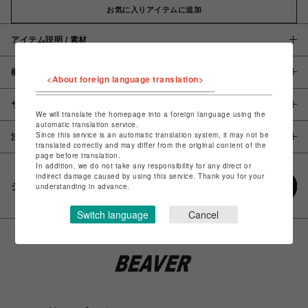
お気に入りアイテムに追加
アイテム説明 / 素材
概要
<About foreign language translation>
サイズ
We will translate the homepage into a foreign language using the
automatic translation service.
Since this service is an automatic translation system, it may not be
注意事項
translated correctly and may differ from the original content of the
page before translation.
In addition, we do not take any responsibility for any direct or
indirect damage caused by using this service. Thank you for your
シェアする
understanding in advance.
Switch language
Cancel