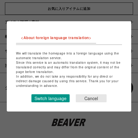
お気に入りアイテムに追加
アイテム説明 / 素材
概要
<About foreign language translation>
サイズ
We will translate the homepage into a foreign language using the
automatic translation service.
Since this service is an automatic translation system, it may not be
注意事項
translated correctly and may differ from the original content of the
page before translation.
In addition, we do not take any responsibility for any direct or
indirect damage caused by using this service. Thank you for your
understanding in advance.
シェアする
Switch language
Cancel