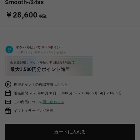
Smooth-/24ss
￥28,600
税込
ポケパル払いで
0
〜
0
ポイント
（1P=1円）※キャンペーン分除く
会員登録後、ポケパル払い初回登録&利用で
最大1,500円分ポイント進呈
獲得ポイントの確認方法は
こちら
販売期間 2026年03月01日 00時00分 〜 2050年02月14日 23時59分
この商品について
問い合わせる
ギフト：ラッピング不可
カートに入れる