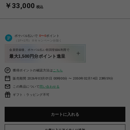
￥33,000
税込
ポケパル払いで
0
〜
0
ポイント
（1P=1円）※キャンペーン分除く
会員登録後、ポケパル払い初回登録&利用で
最大1,500円分ポイント進呈
獲得ポイントの確認方法は
こちら
販売期間 2026年03月01日 00時00分 〜 2050年02月14日 23時59分
この商品について
問い合わせる
ギフト：ラッピング不可
カートに入れる
お気に入りアイテムに追加