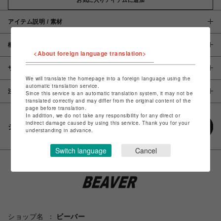
アイテム説明 / 素材
概要
<About foreign language translation>
サイズ
We will translate the homepage into a foreign language using the
automatic translation service.
注意事項
Since this service is an automatic translation system, it may not be
translated correctly and may differ from the original content of the
page before translation.
In addition, we do not take any responsibility for any direct or
indirect damage caused by using this service. Thank you for your
シェアする
understanding in advance.
Switch language
Cancel
ショップ名
ビーバー