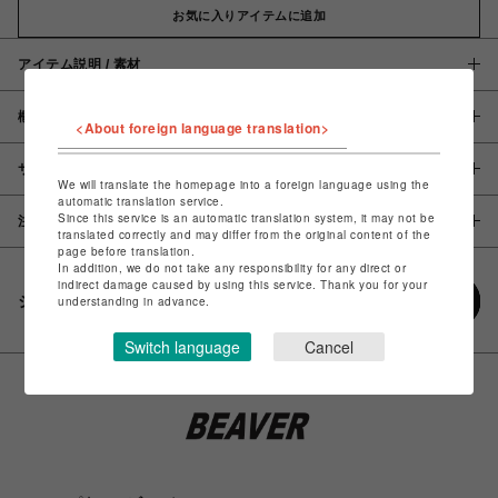
お気に入りアイテムに追加
アイテム説明 / 素材
概要
<About foreign language translation>
サイズ
We will translate the homepage into a foreign language using the
automatic translation service.
Since this service is an automatic translation system, it may not be
注意事項
translated correctly and may differ from the original content of the
page before translation.
In addition, we do not take any responsibility for any direct or
indirect damage caused by using this service. Thank you for your
シェアする
understanding in advance.
Switch language
Cancel