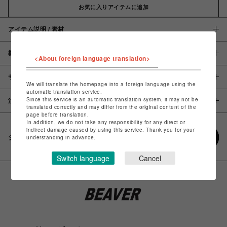
お気に入りアイテムに追加
アイテム説明 / 素材
概要
<About foreign language translation>
サイズ
We will translate the homepage into a foreign language using the
automatic translation service.
Since this service is an automatic translation system, it may not be
注意事項
translated correctly and may differ from the original content of the
page before translation.
In addition, we do not take any responsibility for any direct or
indirect damage caused by using this service. Thank you for your
シェアする
understanding in advance.
Switch language
Cancel