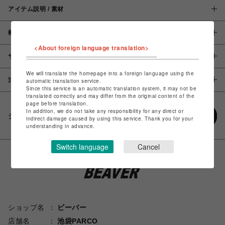
アイテム説明 / 素材
概要
<About foreign language translation>
サイズ
We will translate the homepage into a foreign language using the
注意事項
automatic translation service.
Since this service is an automatic translation system, it may not be
translated correctly and may differ from the original content of the
page before translation.
In addition, we do not take any responsibility for any direct or
シェアする
indirect damage caused by using this service. Thank you for your
understanding in advance.
Switch language
Cancel
ショップ名
ビーバー
店舗名
池袋PARCO