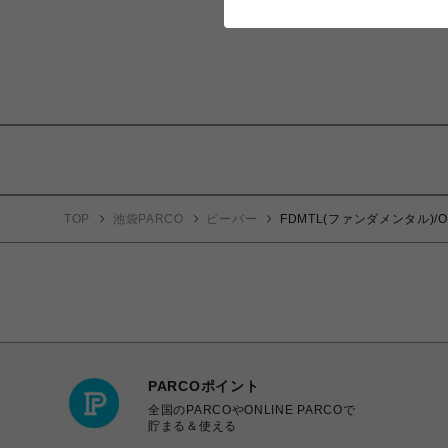
TOP
池袋PARCO
ビーバー
FDMTL(ファンダメンタル)/OBI 
PARCOポイント
全国のPARCOやONLINE PARCOで
貯まる＆使える