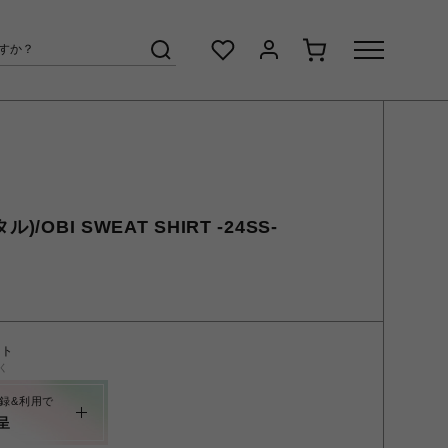
/OBI SWEAT SHIRT -24SS-
ント
く
録&利用で
呈