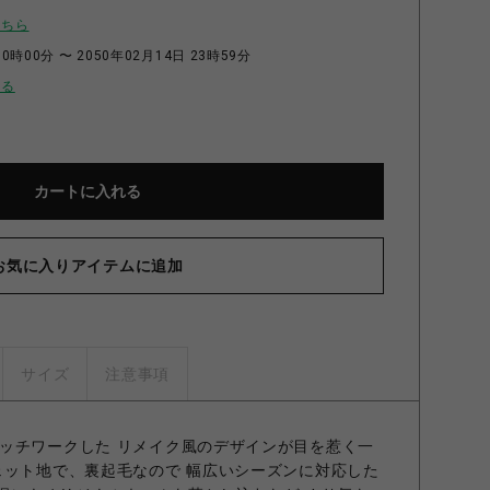
こちら
0時00分 〜 2050年02月14日 23時59分
せる
カートに入れる
お気に入りアイテムに追加
サイズ
注意事項
ッチワークした リメイク風のデザインが目を惹く一
ェット地で、裏起毛なので 幅広いシーズンに対応した