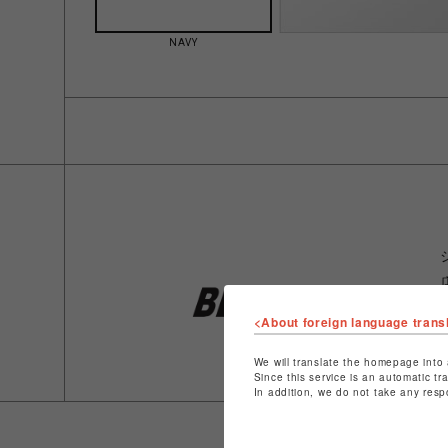
NAVY
<About foreign language trans
We will translate the homepage into 
Since this service is an automatic tr
In addition, we do not take any resp