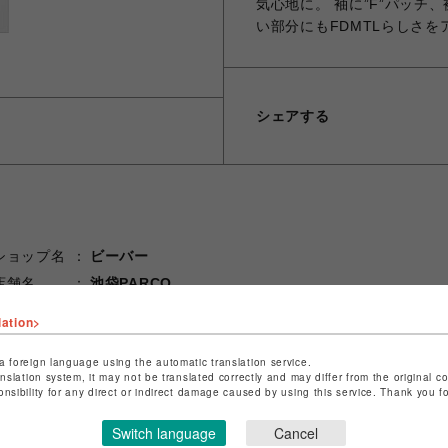
気心地に。 袖に”F”パッチ
い部分にもFDMTLらしさ
シェアする
ショップ名
ビーバー
店舗名
池袋PARCO
lation>
特定商取引法など法令に基づく表記は
こちら
ショップお問い合わせは
こちら
a foreign language using the automatic translation service.
anslation system, it may not be translated correctly and may differ from the original c
onsibility for any direct or indirect damage caused by using this service. Thank you 
Switch language
Cancel