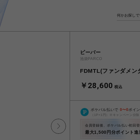
ビーバー
池袋PARCO
FDMTL(ファンダメンタル)
￥28,600
税込
ポケパル払いで
0
〜
0
ポイ
（1P=1円）※キャンペーン分除
会員登録後、ポケパル払い初回登
最大1,500円分ポイント進