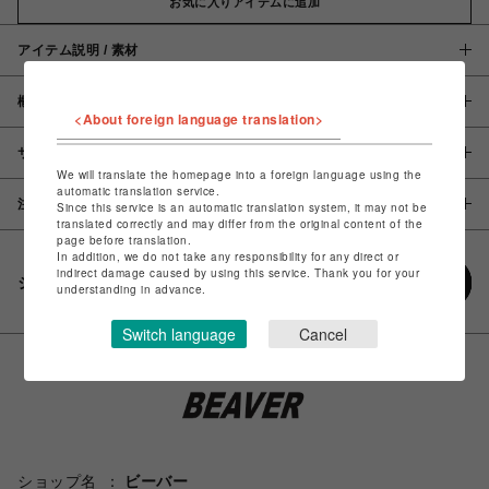
お気に入りアイテムに追加
アイテム説明 / 素材
概要
<About foreign language translation>
サイズ
We will translate the homepage into a foreign language using the
automatic translation service.
注意事項
Since this service is an automatic translation system, it may not be
translated correctly and may differ from the original content of the
page before translation.
In addition, we do not take any responsibility for any direct or
indirect damage caused by using this service. Thank you for your
シェアする
understanding in advance.
Switch language
Cancel
ショップ名
ビーバー