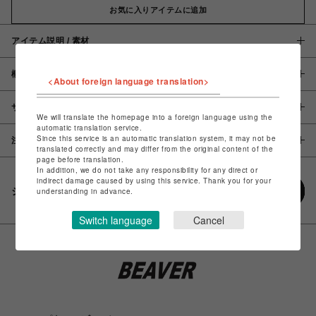
お気に入りアイテムに追加
アイテム説明 / 素材
概要
<About foreign language translation>
サイズ
We will translate the homepage into a foreign language using the
automatic translation service.
Since this service is an automatic translation system, it may not be
注意事項
translated correctly and may differ from the original content of the
page before translation.
In addition, we do not take any responsibility for any direct or
indirect damage caused by using this service. Thank you for your
シェアする
understanding in advance.
Switch language
Cancel