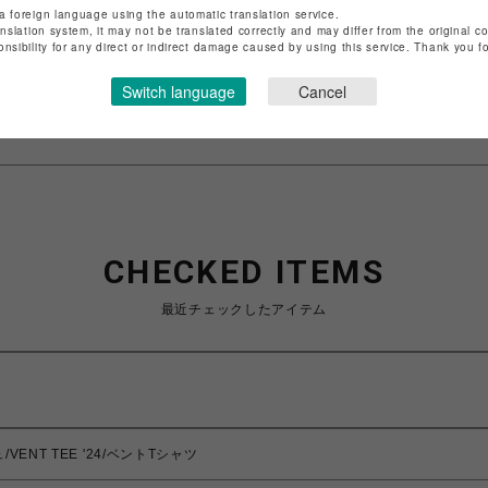
ショップ名
ビーバー
a foreign language using the automatic translation service.
anslation system, it may not be translated correctly and may differ from the original c
店舗名
池袋PARCO
onsibility for any direct or indirect damage caused by using this service. Thank you 
特定商取引法など法令に基づく表記は
こちら
Switch language
Cancel
ショップお問い合わせは
こちら
CHECKED ITEMS
最近チェックしたアイテム
VENT TEE '24/ベントTシャツ