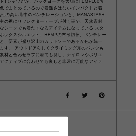
Tシャツだが、バックヨークを大胆にHEMP100％
色でまとめているので着難さはないインパクトと着
性の高い背中のベンチレーションと、MANASTASH
中の裾にリフレクターテープが付く事で、天然素材
なシーンでも着たくなるアイテムになっている スタ
、ボックスシルエット、HEMPの布帛切替、ベンチレー
と、要素が盛り沢山のカットソーであるが色が統一
ます。 アウトドアらしくクライミング系のパンツも
素材と合わせラフに着ても良し、ナイロンやポリエ
アクティブに合わせても良しと非常に万能なアイテ