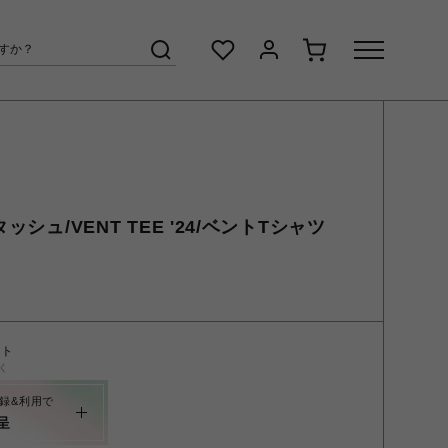
ッシュ/VENT TEE '24/ベントTシャツ
ント
く
録&利用で
呈