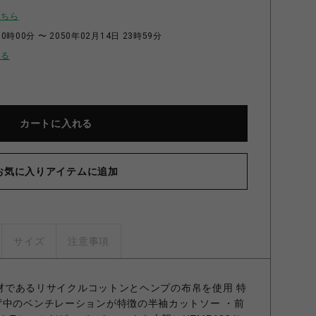
こちら
0時00分 〜 2050年02月14日 23時59分
せる
カートに入れる
お気に入りアイテムに追加
サイズ
注意事項
い素材であるリサイクルコットンとヘンプの布帛を使用 特
背中のベンチレーションが特徴の半袖カットソー ・前