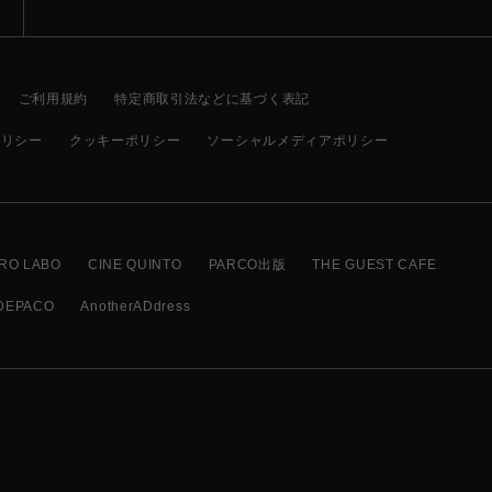
ご利用規約
特定商取引法などに基づく表記
ポリシー
クッキーポリシー
ソーシャルメディアポリシー
RO LABO
CINE QUINTO
PARCO出版
THE GUEST CAFE
DEPACO
AnotherADdress