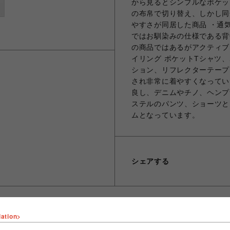
から見るとシンプルなポケット
の布帛で切り替え、しかし同
やすさが同居した商品 ・通気
ではお馴染みの仕様である背
の商品ではあるがアクティブ
イリング ポケットTシャツ
ション、リフレクターテープ
され非常に着やすくなってい
良し、デニムやチノ、ヘンプ
ステルのパンツ、ショーツと
ムとなっています。
シェアする
lation>