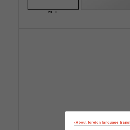
WHITE
<About foreign language trans