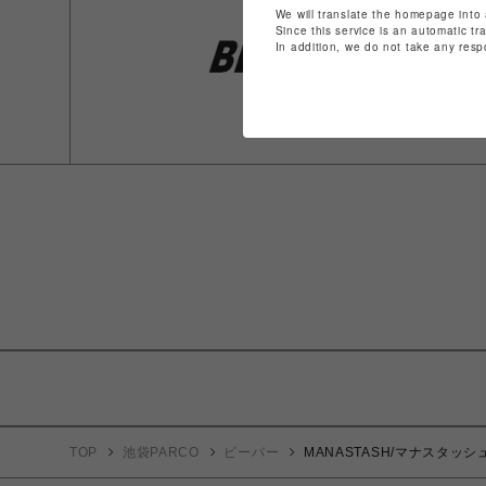
We will translate the homepage into 
Since this service is an automatic tr
In addition, we do not take any resp
TOP
池袋PARCO
ビーバー
MANASTASH/マナスタッシュ/