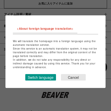
お気に入りアイテムに追加
アイテム説明 / 素材
概要
<About foreign language translation>
サイズ
We will translate the homepage into a foreign language using the
automatic translation service.
Since this service is an automatic translation system, it may not be
注意事項
translated correctly and may differ from the original content of the
page before translation.
In addition, we do not take any responsibility for any direct or
indirect damage caused by using this service. Thank you for your
シェアする
understanding in advance.
Switch language
Cancel