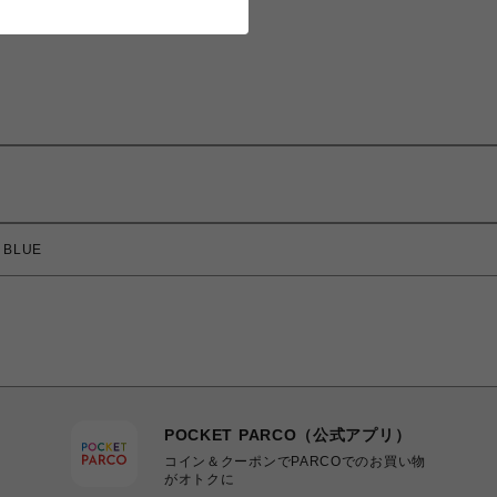
 BLUE
POCKET PARCO（公式アプリ）
コイン＆クーポンでPARCOでのお買い物
がオトクに