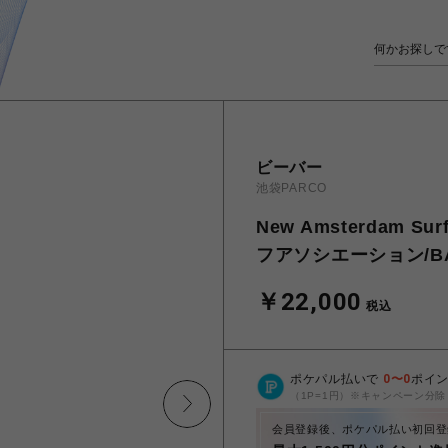
ビーバー
池袋PARCO
New Amsterdam S
フアソシエーション/BALL
￥22,000
税込
ポケパル払いで
0
〜
0
ポイ
（1P=1円）※キャンペーン分除
会員登録後、ポケパル払い初回登