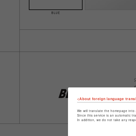
BLUE
<About foreign language trans
We will translate the homepage into 
Since this service is an automatic tr
In addition, we do not take any resp