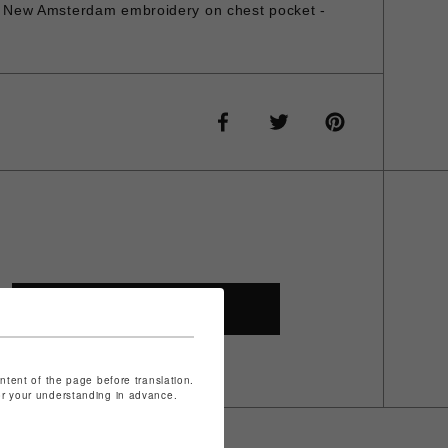
 x New Amsterdam embroidery on chest pocket -
SHOP TOP
ontent of the page before translation.
for your understanding in advance.