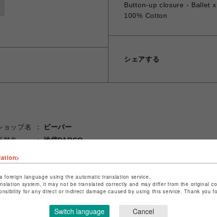
Button-up closure - Ballet
100% Cotton
シェアする
ショップ名
ビーバー
店舗名
池袋PARCO
lation>
特定商取引法など法令に基づく表記は
こちら
ショップお問い合わせは
こちら
a foreign language using the automatic translation service.
anslation system, it may not be translated correctly and may differ from the original c
onsibility for any direct or indirect damage caused by using this service. Thank you 
Switch language
Cancel