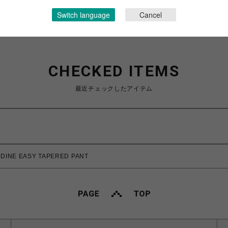
Switch language
Cancel
CHECKED ITEMS
最近チェックしたアイテム
INE EASY TAPERED PANT