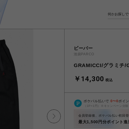
ビーバー
池袋PARCO
GRAMICCI/グラミチ/G
￥14,300
税込
ポケパル払いで
0
〜
0
ポイ
（1P=1円）※キャンペーン分除
会員登録後、ポケパル払い初回登
最大1,500円分ポイント進