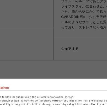
ブランドのルーツであるクラ
ライフスタイルに合わせたル
たせ、膝から裾にかけて徐々
GABARDINEは、少し光
ールのようなサラっとした質
っており、ストレスなく着用
シェアする
ショップ名
ビーバー
lation>
店舗名
池袋PARCO
a foreign language using the automatic translation service.
特定商取引法など法令に基づく表記は
こちら
anslation system, it may not be translated correctly and may differ from the original c
onsibility for any direct or indirect damage caused by using this service. Thank you 
ショップお問い合わせは
こちら