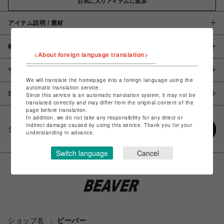
お気に入りアイテムに追加
アイテム説明 / 素材
概要
<About foreign language translation>
サイズ
We will translate the homepage into a foreign language using the
automatic translation service.
注意事項
Since this service is an automatic translation system, it may not be
translated correctly and may differ from the original content of the
page before translation.
In addition, we do not take any responsibility for any direct or
indirect damage caused by using this service. Thank you for your
シェアする
understanding in advance.
Switch language
Cancel
ショップ名
ビーバー