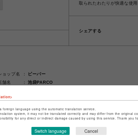
取られたわたりが快適な使用
シェアする
ショップ名
ビーバー
店舗名
池袋PARCO
特定商取引法など法令に基づく表記は
こちら
lation>
ショップお問い合わせは
こちら
a foreign language using the automatic translation service.
anslation system, it may not be translated correctly and may differ from the original c
onsibility for any direct or indirect damage caused by using this service. Thank you 
Switch language
Cancel