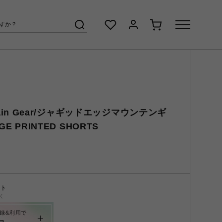
untain Gear/ジャギッドエッジマウンテンギ
E PRINTED SHORTS
ント
く
録&利用で