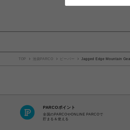
TOP
池袋PARCO
ビーバー
Jagged Edge Mounta
PARCOポイント
全国のPARCOやONLINE PARCOで
貯まる＆使える