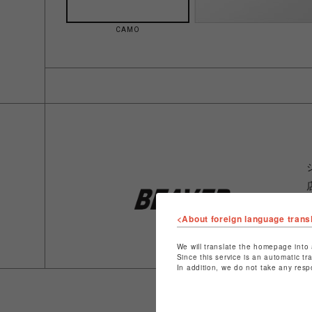
CAMO
<About foreign language trans
We will translate the homepage into 
Since this service is an automatic tr
In addition, we do not take any resp