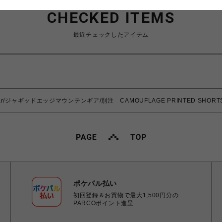
CHECKED ITEMS
最近チェックしたアイテム
in Gear/ジャギッドエッジマウンテンギア/別注 CAMOUFLAGE PRINTED SHORT
ポケパル払い
初回登録＆お買物で最大1,500円分の
PARCOポイント進呈