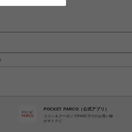
S
POCKET PARCO（公式アプリ）
コイン＆クーポンでPARCOでのお買い物
がオトクに