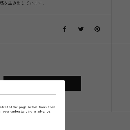
感を生み出しています。
SHOP TOP
ontent of the page before translation.
for your understanding in advance.