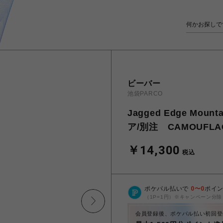
ビーバー
池袋PARCO
Jagged Edge Mo
ア/別注 CAMOUFLAG
￥14,300
税込
ポケパル払いで
0
〜
0
ポイ
（1P=1円）※キャンペーン分除
会員登録後、ポケパル払い初回登