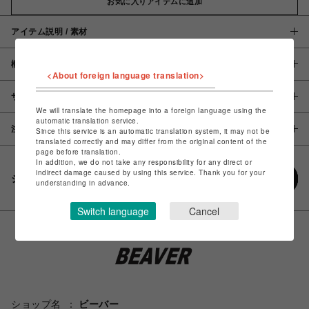
お気に入りアイテムに追加
アイテム説明 / 素材
概要
<About foreign language translation>
サイズ
We will translate the homepage into a foreign language using the
automatic translation service.
注意事項
Since this service is an automatic translation system, it may not be
translated correctly and may differ from the original content of the
page before translation.
In addition, we do not take any responsibility for any direct or
indirect damage caused by using this service. Thank you for your
シェアする
understanding in advance.
Switch language
Cancel
ショップ名
ビーバー