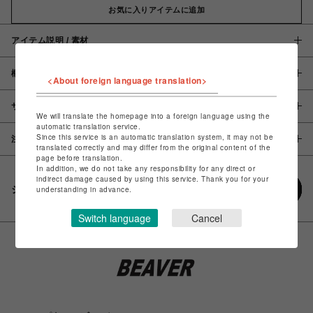
お気に入りアイテムに追加
アイテム説明 / 素材
概要
<About foreign language translation>
サイズ
We will translate the homepage into a foreign language using the
automatic translation service.
Since this service is an automatic translation system, it may not be
注意事項
translated correctly and may differ from the original content of the
page before translation.
In addition, we do not take any responsibility for any direct or
indirect damage caused by using this service. Thank you for your
シェアする
understanding in advance.
Switch language
Cancel