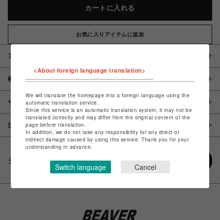
カートに入れる
お気に入りアイテムに追加
アイテム説明 / 素材
<About foreign language translation>
概要
We will translate the homepage into a foreign language using the
サイズ
automatic translation service.
Since this service is an automatic translation system, it may not be
translated correctly and may differ from the original content of the
page before translation.
注意事項
In addition, we do not take any responsibility for any direct or
indirect damage caused by using this service. Thank you for your
understanding in advance.
シェアする
Switch language
Cancel