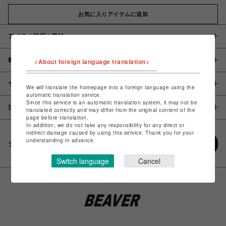
お気に入りアイテムに追加
アイテム説明 / 素材
概要
<About foreign language translation>
サイズ
We will translate the homepage into a foreign language using the
automatic translation service.
Since this service is an automatic translation system, it may not be
注意事項
translated correctly and may differ from the original content of the
page before translation.
In addition, we do not take any responsibility for any direct or
indirect damage caused by using this service. Thank you for your
understanding in advance.
シェアする
Switch language
Cancel