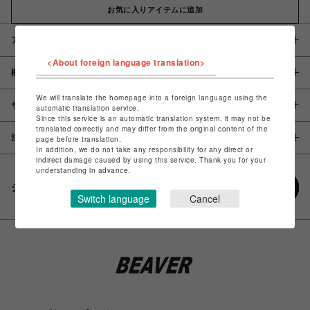
お気に入りアイテムに追加
アイテム説明 / 素材
<About foreign language translation>
概要
We will translate the homepage into a foreign language using the
サイズ
automatic translation service.
Since this service is an automatic translation system, it may not be
translated correctly and may differ from the original content of the
注意事項
page before translation.
In addition, we do not take any responsibility for any direct or
indirect damage caused by using this service. Thank you for your
understanding in advance.
シェアする
Switch language
Cancel