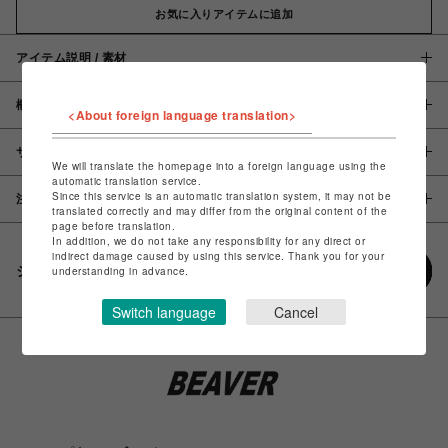
お気に入りアイテムに追加
アイテム説明 / 素材
概要
<About foreign language translation>
サイズ
We will translate the homepage into a foreign language using the
automatic translation service.
Since this service is an automatic translation system, it may not be
注意事項
translated correctly and may differ from the original content of the
page before translation.
In addition, we do not take any responsibility for any direct or
indirect damage caused by using this service. Thank you for your
シェアする
understanding in advance.
Switch language
Cancel