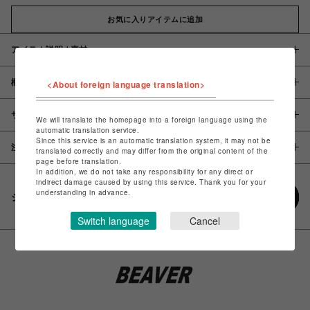
お気に入りアイテムに追加
アイテム説明 / 素材
概要
<About foreign language translation>
サイズ
We will translate the homepage into a foreign language using the
automatic translation service.
Since this service is an automatic translation system, it may not be
注意事項
translated correctly and may differ from the original content of the
page before translation.
In addition, we do not take any responsibility for any direct or
indirect damage caused by using this service. Thank you for your
understanding in advance.
シェアする
Switch language
Cancel