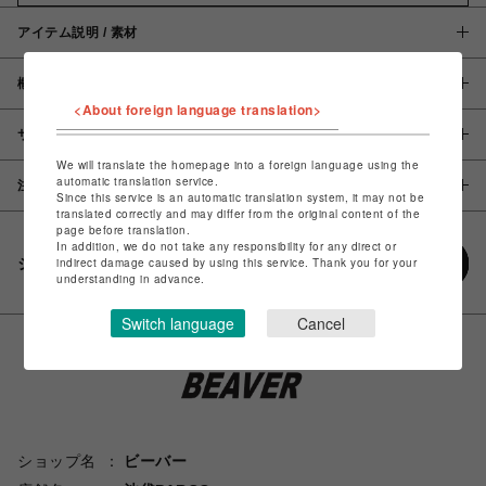
アイテム説明 / 素材
概要
<About foreign language translation>
サイズ
We will translate the homepage into a foreign language using the
automatic translation service.
注意事項
Since this service is an automatic translation system, it may not be
translated correctly and may differ from the original content of the
page before translation.
In addition, we do not take any responsibility for any direct or
シェアする
indirect damage caused by using this service. Thank you for your
understanding in advance.
Switch language
Cancel
ショップ名
ビーバー