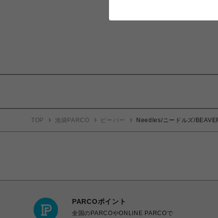
TOP
池袋PARCO
ビーバー
Needles/ニードルズ/BEAVER×N
PARCOポイント
全国のPARCOやONLINE PARCOで