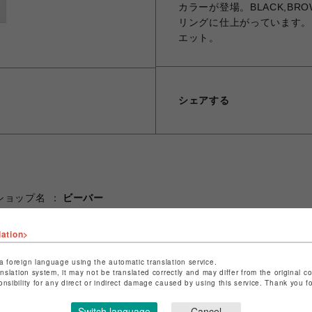
カラーが登場。BLACK,BR
リングに仕上がっています。
エット。
シェアする
ショップ名
ビーバー
店舗名
池袋PARCO
lation>
特定商取引法など法令に基づく表記は
こちら
a foreign language using the automatic translation service.
ショップお問い合わせは
こちら
anslation system, it may not be translated correctly and may differ from the original c
onsibility for any direct or indirect damage caused by using this service. Thank you 
Switch language
Cancel