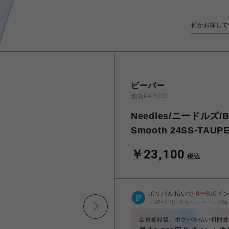
ビーバー
池袋PARCO
Needles/ニードルズ/BE
Smooth 24SS-TAUPE
￥23,100
税込
ポケパル払いで
0
〜
0
ポイ
（1P=1円）※キャンペーン分除
会員登録後、ポケパル払い初回登