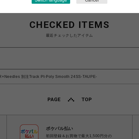
CHECKED ITEMS
最近チェックしたアイテム
eedles 別注Track Pt-Poly Smooth 24SS-TAUPE-
ポケパル払い
初回登録＆お買物で最大1,500円分の