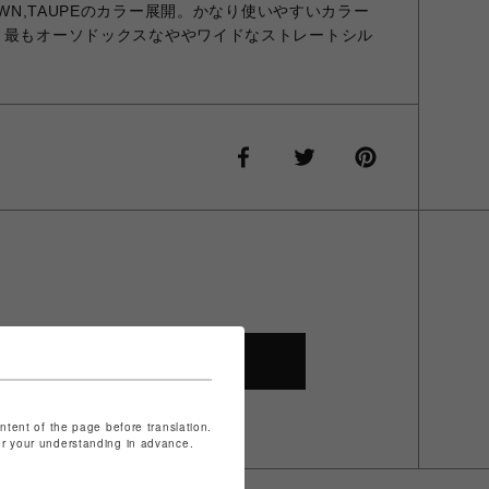
OWN,TAUPEのカラー展開。かなり使いやすいカラー
 最もオーソドックスなややワイドなストレートシル
SHOP TOP
ontent of the page before translation.
for your understanding in advance.