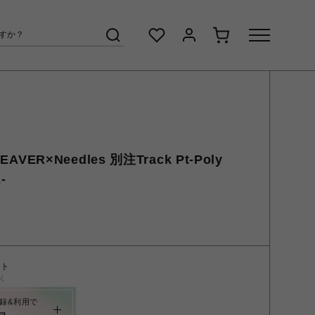
AVER×Needles 別注Track Pt-Poly
-
ント
く
録&利用で