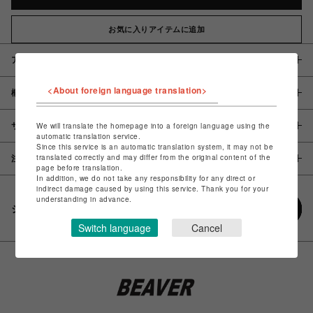
お気に入りアイテムに追加
アイテム説明 / 素材
<About foreign language translation>
概要
サイズ
We will translate the homepage into a foreign language using the
automatic translation service.
Since this service is an automatic translation system, it may not be
translated correctly and may differ from the original content of the
注意事項
page before translation.
In addition, we do not take any responsibility for any direct or
indirect damage caused by using this service. Thank you for your
understanding in advance.
シェアする
Switch language
Cancel