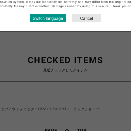
anslation system, it may not be translated correctly and may differ from the original c
onsibility for any direct or indirect damage caused by using this service. Thank you 
特定商取引法など法令に基づく表記は
こちら
ショップお問い合わせは
こちら
Switch language
Cancel
CHECKED ITEMS
最近チェックしたアイテム
バーラップアウトフィッター/TRACK SHORT / トラックショーツ