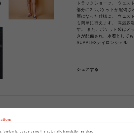
トラックショーツ。 ウェス
部分に2つポケットが配備さ
層になった仕様に。 ウェス
も簡単に行えます。 高温多
す。 また、ポケット袋はメ
きが配備され、水着としても
SUPPLEXナイロンシェル
シェアする
lation>
ショップ名
ビーバー
店舗名
池袋PARCO
a foreign language using the automatic translation service.