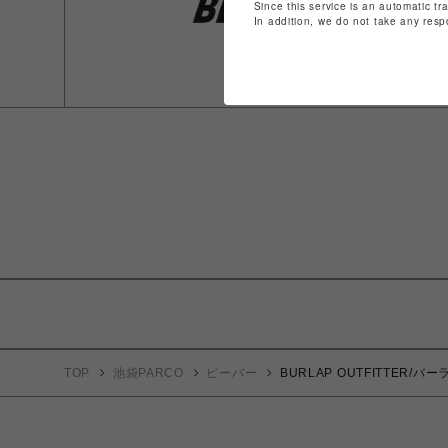
Since this service is an automatic tr
In addition, we do not take any resp
TOP
池袋PARCO
ビーバー
BURLAP OUTFITTER/