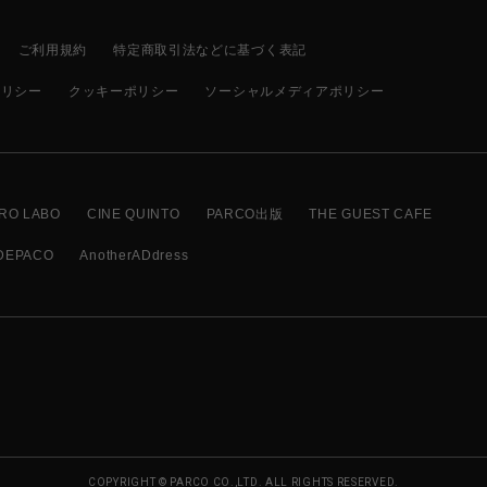
ご利用規約
特定商取引法などに基づく表記
ポリシー
クッキーポリシー
ソーシャルメディアポリシー
RO LABO
CINE QUINTO
PARCO出版
THE GUEST CAFE
DEPACO
AnotherADdress
COPYRIGHT © PARCO CO.,LTD. ALL RIGHTS RESERVED.