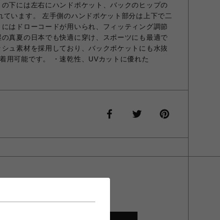
トの下には左右にハンドポケット、バックのヒップの
れています。 左手側のハンドポケット部分は上下で二
トにはドローコードが用いられ、フィッティング調節
湿の真夏の日本でも快適に穿け、スポーツにも最適で
ッシュ素材を採用しており、バックポケットにも水抜
着用可能です。 ・速乾性、UVカットに優れた