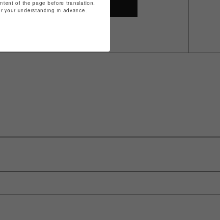
ontent of the page before translation.
SHOP TOP
for your understanding in advance.