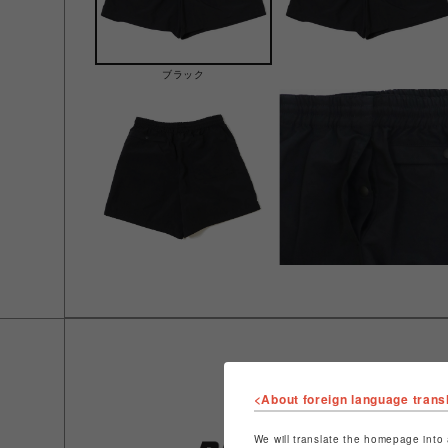
ブラック
<About foreign language trans
We will translate the homepage into 