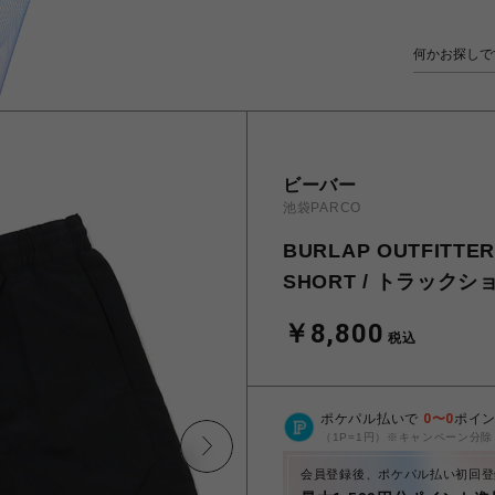
ビーバー
池袋PARCO
BURLAP OUTFIT
SHORT / トラックシ
￥8,800
税込
ポケパル払いで
0
〜
0
ポイ
（1P=1円）※キャンペーン分除
会員登録後、ポケパル払い初回登