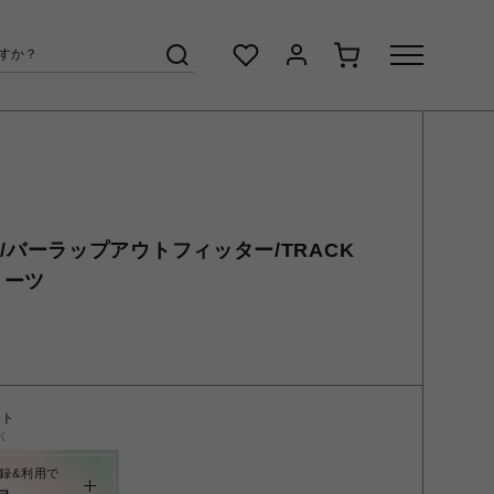
TER/バーラップアウトフィッター/TRACK
ョーツ
ント
く
録&利用で