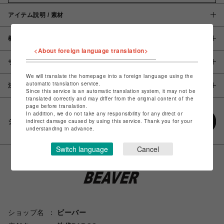
アイテム説明 / 素材
概要
<About foreign language translation>
サイズ
We will translate the homepage into a foreign language using the
automatic translation service.
注意事項
Since this service is an automatic translation system, it may not be
translated correctly and may differ from the original content of the
page before translation.
In addition, we do not take any responsibility for any direct or
シェアする
indirect damage caused by using this service. Thank you for your
understanding in advance.
Switch language
Cancel
ショップ名
ビーバー