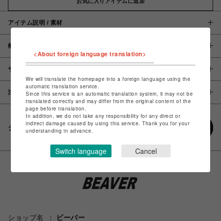
お気に入りアイテムに追加
アイテム説明 / 素材
概要
<About foreign language translation>
サイズ
We will translate the homepage into a foreign language using the
automatic translation service.
注意事項
Since this service is an automatic translation system, it may not be
translated correctly and may differ from the original content of the
page before translation.
In addition, we do not take any responsibility for any direct or
indirect damage caused by using this service. Thank you for your
シェアする
understanding in advance.
Switch language
Cancel
ショップ名
ビーバー