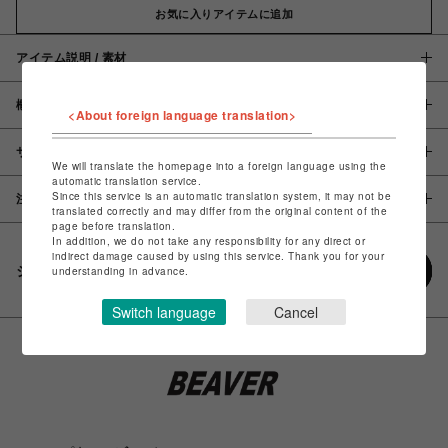
お気に入りアイテムに追加
アイテム説明 / 素材
概要
<About foreign language translation>
サイズ
We will translate the homepage into a foreign language using the
automatic translation service.
Since this service is an automatic translation system, it may not be
注意事項
translated correctly and may differ from the original content of the
page before translation.
In addition, we do not take any responsibility for any direct or
indirect damage caused by using this service. Thank you for your
シェアする
understanding in advance.
Switch language
Cancel