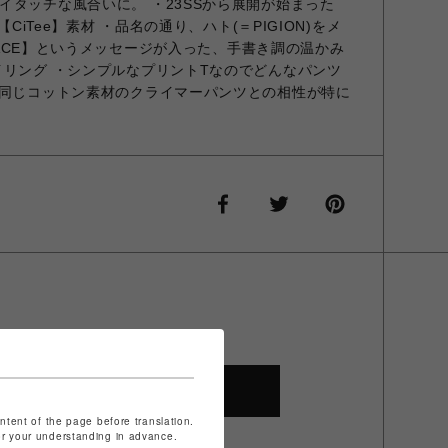
イタッチな風合いに。 ・23SSから展開が始まった
【CiTee】素材 ・品名の通り、ハト(＝PIGION)をメ
PEACE】というメッセージが入った、手書き調の温かみ
イリング ・シンプルなプリントTなのでどんなパンツ
・同じコットン素材のクライマーパンツとの相性が特に
SHOP TOP
ontent of the page before translation.
for your understanding in advance.