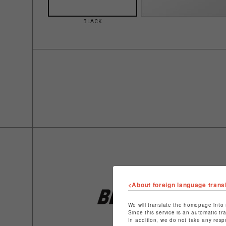
BLACK
<About foreign language trans
We will translate the homepage into 
Since this service is an automatic tr
In addition, we do not take any resp