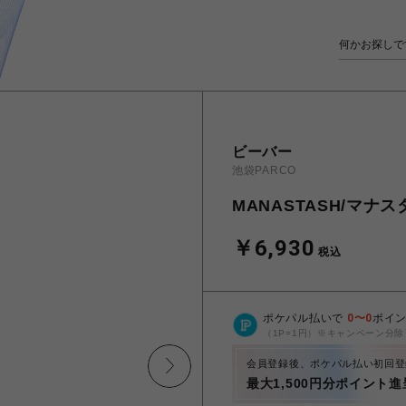
ビーバー
池袋PARCO
MANASTASH/マナス
￥6,930
税込
ポケパル払いで
0
〜
0
ポイ
（1P=1円）※キャンペーン分除
会員登録後、ポケパル払い初回登
最大1,500円分ポイント進