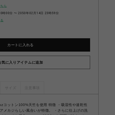
こちら
0時00分 〜 2050年02月14日 23時59分
せる
カートに入れる
お気に入りアイテムに追加
サイズ
注意事項
ozコットン100%天竺を使用 特徴 ・吸湿性や速乾性
アメカジらしい風合いが特徴。 ・さらに仕上げの洗