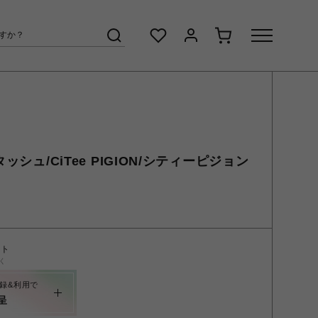
タッシュ/CiTee PIGION/シティーピジョン
ント
く
録&利用で
呈