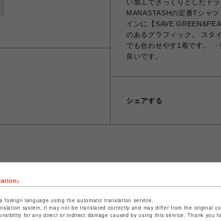
い加工でざっくりとしたドラ
MANASTASHの定番Tシャツ
インに【SAVE GREEN&
のあるグラフィック。 スタ
でも合わせやす1着です。 
良いです。
シェアする
ショップ名
ビーバー
lation>
店舗名
池袋PARCO
a foreign language using the automatic translation service.
特定商取引法など法令に基づく表記は
こちら
anslation system, it may not be translated correctly and may differ from the original c
onsibility for any direct or indirect damage caused by using this service. Thank you 
ショップお問い合わせは
こちら