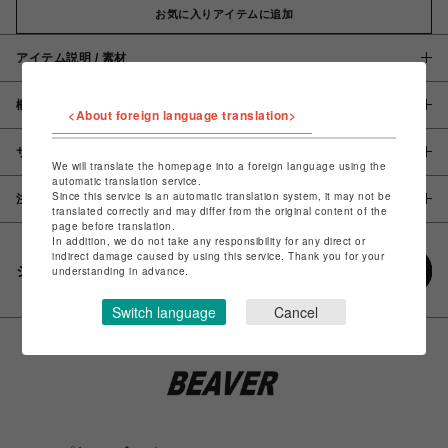
お気に入りアイテムに追加
アイテム説明 / 素材
概要
<About foreign language translation>
サイズ
We will translate the homepage into a foreign language using the
automatic translation service.
Since this service is an automatic translation system, it may not be
注意事項
translated correctly and may differ from the original content of the
page before translation.
In addition, we do not take any responsibility for any direct or
indirect damage caused by using this service. Thank you for your
シェアする
understanding in advance.
Switch language
Cancel