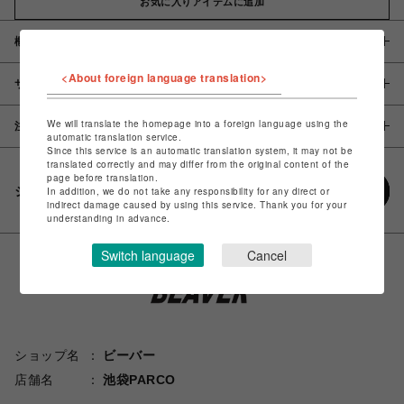
お気に入りアイテムに追加
概要
<About foreign language translation>
サイズ
We will translate the homepage into a foreign language using the
注意事項
automatic translation service.
Since this service is an automatic translation system, it may not be
translated correctly and may differ from the original content of the
page before translation.
シェアする
In addition, we do not take any responsibility for any direct or
indirect damage caused by using this service. Thank you for your
understanding in advance.
Switch language
Cancel
ショップ名
ビーバー
店舗名
池袋PARCO