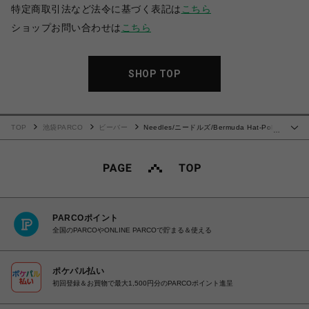
特定商取引法など法令に基づく表記は
こちら
ショップお問い合わせは
こちら
SHOP TOP
TOP
池袋PARCO
ビーバー
Needles/ニードルズ/Bermuda Hat-Poly
…
Jq. 24AW
PARCOポイント
全国のPARCOやONLINE PARCOで貯まる＆使える
ポケパル払い
初回登録＆お買物で最大1,500円分のPARCOポイント進呈