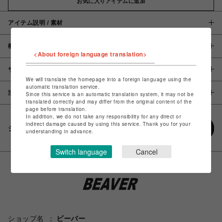
お気に入りアイテムに追加
アイテム説明 / 素材
概要
<About foreign language translation>
サイズ
We will translate the homepage into a foreign language using the
automatic translation service.
注意事項
Since this service is an automatic translation system, it may not be
translated correctly and may differ from the original content of the
page before translation.
In addition, we do not take any responsibility for any direct or
indirect damage caused by using this service. Thank you for your
シェアする
understanding in advance.
Switch language
Cancel
ショップ名
ビーバー