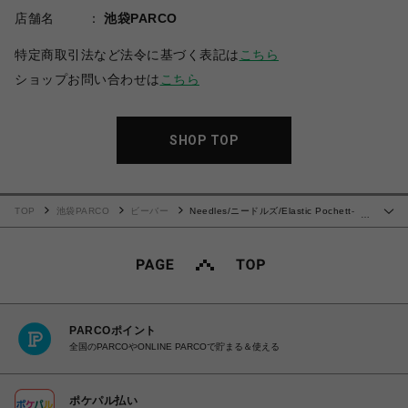
店舗名
池袋PARCO
特定商取引法など法令に基づく表記は
こちら
ショップお問い合わせは
こちら
SHOP TOP
TOP
池袋PARCO
ビーバー
Needles/ニードルズ/Elastic Pochett-
…
C/PE/N Animal Jq. 24AW
PARCOポイント
全国のPARCOやONLINE PARCOで貯まる＆使える
ポケパル払い