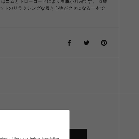
トはゴムとドローコードにより着脱が容易です。 収縮
ットのリラクシングな履き心地がクセになる一本で
SHOP TOP
ontent of the page before translation.