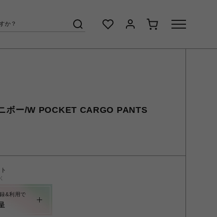
ニボー/W POCKET CARGO PANTS
ント
く
録&利用で
呈