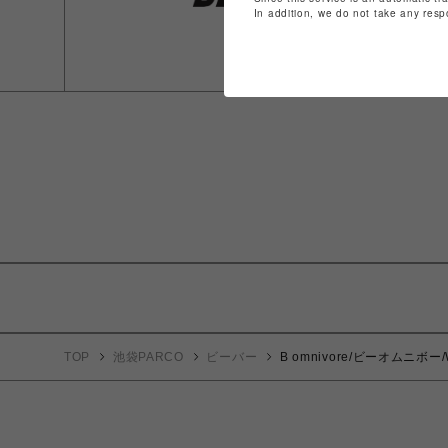
In addition, we do not take any resp
TOP
池袋PARCO
ビーバー
B omnivore/ビーオムニボー/