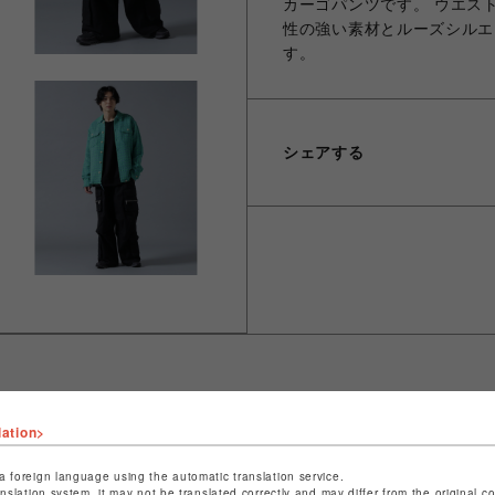
カーゴパンツです。 ウエス
性の強い素材とルーズシルエ
す。
シェアする
lation>
ショップ名
ビーバー
店舗名
池袋PARCO
a foreign language using the automatic translation service.
anslation system, it may not be translated correctly and may differ from the original c