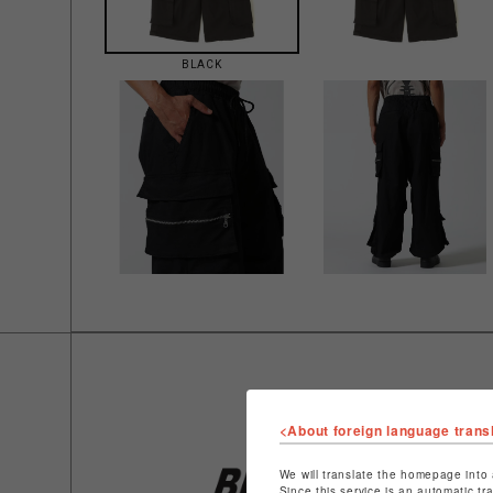
BLACK
<About foreign language trans
We will translate the homepage into 
Since this service is an automatic tr