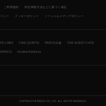
ご利用規約
特定商取引法などに基づく表記
ポリシー
クッキーポリシー
ソーシャルメディアポリシー
RO LABO
CINE QUINTO
PARCO出版
THE GUEST CAFE
DEPACO
AnotherADdress
COPYRIGHT © PARCO CO.,LTD. ALL RIGHTS RESERVED.