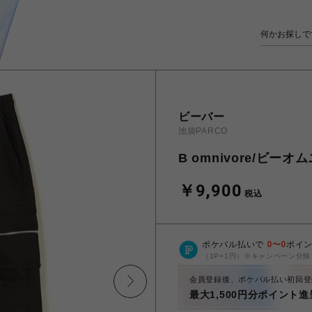
ビーバー
池袋PARCO
B omnivore/ビーオム
￥9,900
税込
ポケパル払いで
0
〜
0
ポイ
（1P=1円）※キャンペーン分除
会員登録後、ポケパル払い初回登
最大1,500円分ポイント進