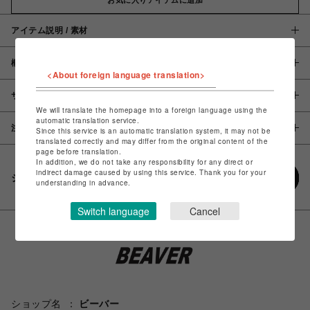
アイテム説明 / 素材
概要
<About foreign language translation>
サイズ
We will translate the homepage into a foreign language using the
automatic translation service.
注意事項
Since this service is an automatic translation system, it may not be
translated correctly and may differ from the original content of the
page before translation.
In addition, we do not take any responsibility for any direct or
indirect damage caused by using this service. Thank you for your
シェアする
understanding in advance.
Switch language
Cancel
ショップ名
ビーバー