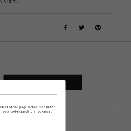
ています。
SHOP TOP
ontent of the page before translation.
for your understanding in advance.