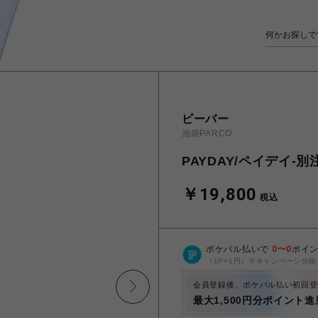
ビーバー
池袋PARCO
PAYDAY/ペイデイ-別
￥19,800
税込
ポケパル払いで
0
〜
0
ポイ
（1P=1円）※キャンペーン分除
会員登録後、ポケパル払い初回登
最大1,500円分ポイント進