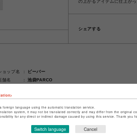
の上がるアイテムに仕上がっ
シェアする
ショップ名
ビーバー
店舗名
池袋PARCO
特定商取引法など法令に基づく表記は
こちら
lation>
ショップお問い合わせは
こちら
a foreign language using the automatic translation service.
anslation system, it may not be translated correctly and may differ from the original c
onsibility for any direct or indirect damage caused by using this service. Thank you 
Switch language
Cancel