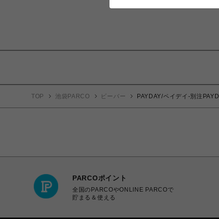
TOP
池袋PARCO
ビーバー
PAYDAY/ペイデイ-別注PAY
PARCOポイント
全国のPARCOやONLINE PARCOで
貯まる＆使える