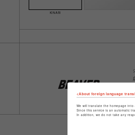
KINARI
<About foreign language trans
We will translate the homepage into 
Since this service is an automatic tr
In addition, we do not take any resp