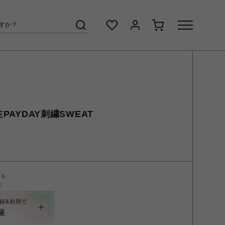
注PAYDAY刺繍SWEAT
ント
く
録&利用で
呈