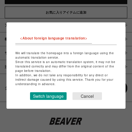
お気に入りアイテムに追加
アイテム説明 / 素材
<About foreign language translation>
概要
サイズ
We will translate the homepage into a foreign language using the
automatic translation service.
Since this service is an automatic translation system, it may not be
translated correctly and may differ from the original content of the
注意事項
page before translation.
In addition, we do not take any responsibility for any direct or
indirect damage caused by using this service. Thank you for your
understanding in advance.
シェアする
Switch language
Cancel